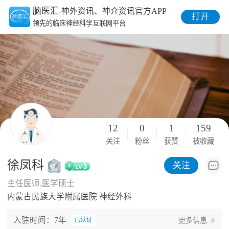
脑医汇
-神外资讯、神介资讯官方APP
打开
领先的临床神经科学互联网平台
12
0
1
159
关注
粉丝
获赞
被收藏
徐凤科
关注
主任医师,医学硕士
内蒙古民族大学附属医院 神经外科
入驻时间：7年
更多信息
已认证