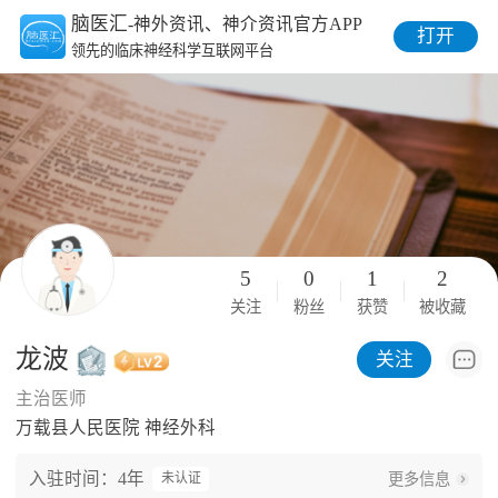
脑医汇
-神外资讯、神介资讯官方APP
打开
领先的临床神经科学互联网平台
5
0
1
2
关注
粉丝
获赞
被收藏
龙波
关注
主治医师
万载县人民医院 神经外科
入驻时间：4年
更多信息
未认证