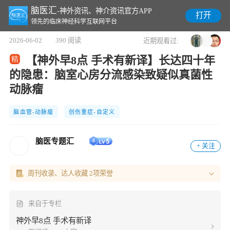
脑医汇
-神外资讯、神介资讯官方APP
打开
领先的临床神经科学互联网平台
2026-06-02
390 阅读
近期观看过:
【神外早8点 手术有新译】长达四十年
的隐患：脑室心房分流感染致疑似真菌性
动脉瘤
脑血管-动脉瘤
创伤重症-自定义
脑医专题汇
+ 关注
周刊收录、达人收藏 2项荣誉
来自于专栏
神外早8点 手术有新译