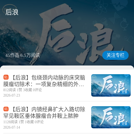
后浪
关注专栏
45作品
6.5万阅读
【后浪】包绕颈内动脉的床突脑
膜瘤切除术：一项复杂精细的外科
手术
812阅读 1赞 3收藏 0评论
文章
2026-07-23
【后浪】内镜经鼻扩大入路切除
罕见鞍区垂体腺瘤合并鞍上脓肿
1128阅读 1赞 1收藏 0评论
文章
2026-07-14