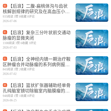
【后浪】二腹-扁桃体沟与齿状
核解剖规律的研究及在高血压小脑
出血中的临床应用
935阅读 3赞 8收藏 0评论
文章
2026-07-06
【后浪】复杂三分叶状前交通动
脉瘤的显微夹闭
1108阅读 3赞 6收藏 3评论
文章
2026-07-03
【后浪】全神经内镜一期治疗鞍
区肿瘤合并动脉瘤的系列病例报告
及技术要点
843阅读 3赞 2收藏 0评论
文章
2026-07-02
【后浪】篮状扩张器辅助经单骨
孔纯脑室镜切除脑室内脑膜瘤的技
术报告
948阅读 1赞 1收藏 0评论
文章
2026-06-25