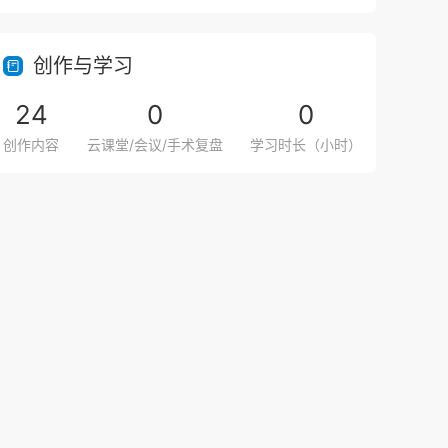
创作与学习
24
0
0
创作内容
云课堂/会议/手术复盘
学习时长（小时）