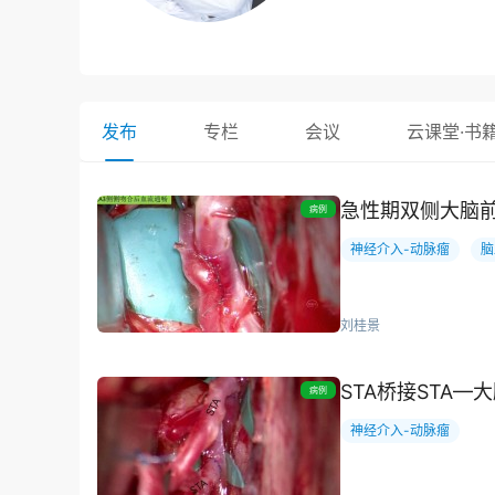
发布
专栏
会议
云课堂·书
急性期双侧大脑
病例
神经介入-动脉瘤
脑
刘桂景
STA桥接STA—
病例
神经介入-动脉瘤