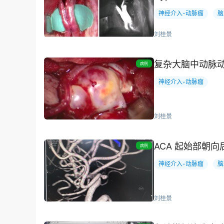
神经介入-动脉瘤
脑
刘桂景
复杂大脑中动脉动脉瘤
病例
神经介入-动脉瘤
刘桂景
ACA 起始部朝
病例
神经介入-动脉瘤
脑
刘桂景