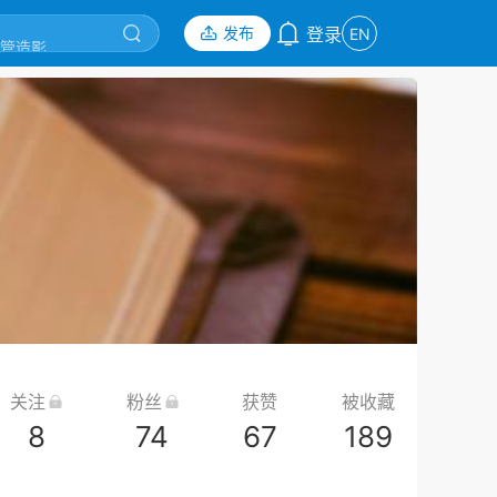
发布
登录
EN
关注
粉丝
获赞
被收藏
8
74
67
189