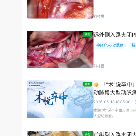
刘桂景
远外侧入路夹闭PIC
病例
神经介入-动脉瘤
脑
刘桂景
「“术”说卒中」
病例
动脉段大型动脉
2026-05-18 18:05:00
本期“术”说卒中由天津市环
大型动脉瘤。
前纵裂入路夹闭大脑
病例