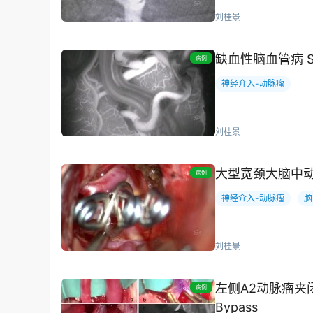
刘桂景
缺血性脑血管病 STA
病例
神经介入-动脉瘤
刘桂景
大型宽颈大脑中
病例
神经介入-动脉瘤
脑
刘桂景
左侧A2动脉瘤夹闭
病例
Bypass