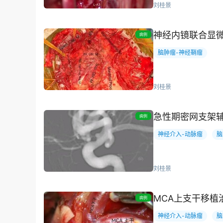
刘桂景
神经内镜联合显
病例
脑肿瘤-神经鞘瘤
刘桂景
急性期密网支架
病例
神经介入-动脉瘤
脑
刘桂景
MCA上支干移植
病例
神经介入-动脉瘤
脑