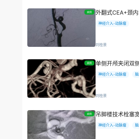
外翻式CEA+颈
病例
神经介入-动脉瘤
刘桂景
单侧开颅夹闭双
病例
神经介入-动脉瘤
脑
刘桂景
吊脚楼技术栓塞
病例
神经介入-动脉瘤
脑