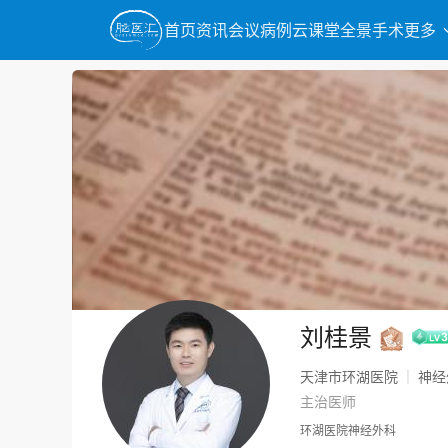
首页
资讯
会议
病例
云课堂
全景手术
更多
刘桂景
天津市环湖医院
神经
|
主治医师
环湖医院神经外科