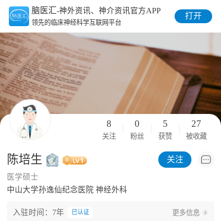
脑医汇
-神外资讯、神介资讯官方APP
打开
领先的临床神经科学互联网平台
8
0
5
27
关注
粉丝
获赞
被收藏
陈培生
关注
医学硕士
中山大学孙逸仙纪念医院 神经外科
入驻时间：7年
更多信息
已认证