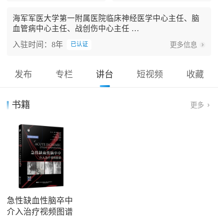
海军军医大学第一附属医院临床神经医学中心主任、脑
血管病中心主任、战创伤中心主任
全军脑血管病研究所所长
入驻时间：8年
更多信息
已认证
兼任国家卫健委百万减残专委会副主委、中国卒中学会
副会长、中国医师协会介入医师分会副会长、中华医学
会神经外科学分会副主委、上海市医师协会神经介入专
发布
专栏
讲台
短视频
收藏
委会主委等职务
长期从事脑血管病的临床和基础研究，创建脑血管重建
理论与技术体系，并推动其成为临床一线诊疗方案。代
书籍
更多
表性成果发表在NEJM、LANCET、JAMA、Lancet Neur
ology、Stroke等期刊；撰写述评23篇，成果写入14部国
际指南、2本国际教科书及多部专著。牵头制定国家卫健
委临床指导规范3部、学会指南共识8部，主编专著10
部；授权发明专利23项，全球首创4款脑血管重建关键器
械，并实现科技成果转化；以第一完成人获上海市技术
发明一等奖等省部级科技一等奖6项。获“中国脑卒中防
治卓越贡献奖”及“世界神经介入科学成就奖”，入选英国
皇家外科学院Fellow
急性缺血性脑卒中
介入治疗视频图谱