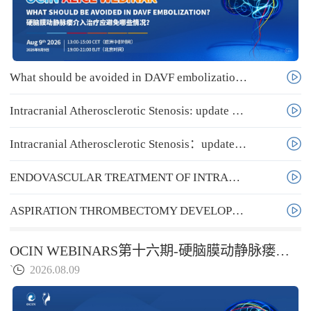
What should be avoided in DAVF embolization？
Intracranial Atherosclerotic Stenosis: update and technique
Intracranial Atherosclerotic Stenosis：update and technique
ENDOVASCULAR TREATMENT OF INTRACRANIAL TUMORS
ASPIRATION THROMBECTOMY DEVELOPMENT AND FUTURE
OCIN WEBINARS第十六期-硬脑膜动静脉瘘介入治疗应避免哪些情况？
`
2026.08.09