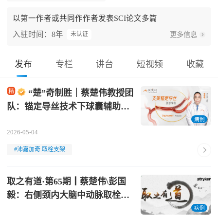
以第一作者或共同作作者发表SCI论文多篇
入驻时间：8年
更多信息
未认证
发布
专栏
讲台
短视频
收藏
“楚”奇制胜｜蔡楚伟教授团
队：锚定导丝技术下球囊辅助取
栓支架解决困难取栓病例一例
病例
2026-05-04
#沛嘉加奇.取栓支架
取之有道·第65期┃蔡楚伟\彭国
毅：右侧颈内大脑中动脉取栓一
例
病例