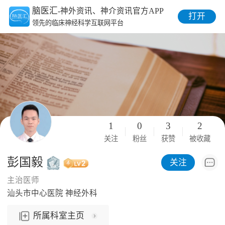
脑医汇
-神外资讯、神介资讯官方APP
打开
领先的临床神经科学互联网平台
1
0
3
2
关注
粉丝
获赞
被收藏
彭国毅
关注
主治医师
汕头市中心医院 神经外科
所属科室主页