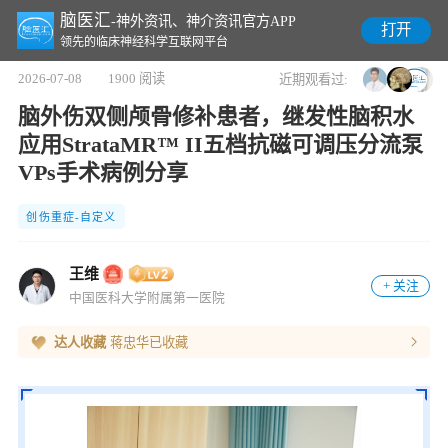
脑医汇
-神外资讯、神介资讯官方APP
打开
领先的临床神经科学互联网平台
2026-07-08
1900 阅读
近期观看过:
脑外伤双侧颅骨修补患者，继发性脑积水
应用StrataMR™ II五档抗磁可调压分流泵
VPs手术病例分享
创伤重症-自定义
王维
+ 关注
中国医科大学附属第一医院
达人收藏
蒋忠华
已收藏