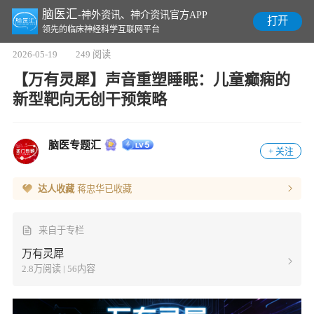
脑医汇
-神外资讯、神介资讯官方APP
打开
领先的临床神经科学互联网平台
2026-05-19
249 阅读
【万有灵犀】声音重塑睡眠：儿童癫痫的
新型靶向无创干预策略
脑医专题汇
+ 关注
达人收藏
蒋忠华
已收藏
来自于专栏
万有灵犀
2.8万阅读 | 56内容