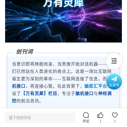
创刊词
当意识即将挣脱肉身，当思维开始对话机器——我
们已然站在人类进化的奇点上。这是一场比互联网
诞生更为深刻的革命——互联网连接了信息，而
脑
机接口
，将连接心智。在此背景下，
脑医汇平台
开
设了
【万有灵犀】栏目
，专注于
脑机接口
与
神经调
控
的前沿资讯。
在这里，
“灵犀”
，是方寸之间神经信号的微妙共鸣
留下你的评论
和意念即达的精度；
“万有”
，则是重塑边界、万物
评论
1
1