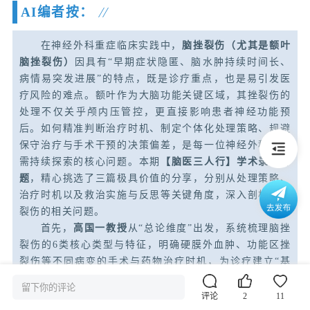
AI编者按：
在神经外科重症临床实践中，
脑挫裂伤（尤其是额叶
脑挫裂伤）
因具有“早期症状隐匿、脑水肿持续时间长、
病情易突发进展”的特点，既是诊疗重点，也是易引发医
疗风险的难点。额叶作为大脑功能关键区域，其挫裂伤的
处理不仅关乎颅内压管控，更直接影响患者神经功能预
后。如何精准判断治疗时机、制定个体化处理策略、规避
保守治疗与手术干预的决策偏差，是每一位神经外科医生
需持续探索的核心问题。本期
【脑医三人行】学术录播专
题
，精心挑选了三篇极具价值的分享，分别从处理策略、
治疗时机以及救治实施与反思等关键角度，深入剖析脑挫
裂伤的相关问题。
首先，
高国一教授
从“总论维度”出发，系统梳理脑挫
裂伤的6类核心类型与特征，明确硬膜外血肿、功能区挫
裂伤等不同病变的手术与药物治疗时机，为诊疗建立“基
础坐标系”。接着，
迁荣军教授
聚焦“额叶特异性”，通过
留下你的评论
真实病例剖析保守治疗的潜在风险，提出“额角间夹角＞
评论
2
11