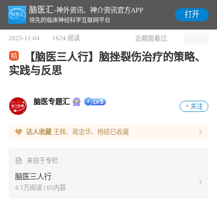
脑医汇
-神外资讯、神介资讯官方APP
打开
领先的临床神经科学互联网平台
2025-11-04
1624 阅读
近期观看过:
【脑医三人行】脑挫裂伤治疗的策略、
实践与反思
脑医专题汇
+ 关注
达人收藏
王辉、蒋忠华、杨硕
已收藏
来自于专栏
脑医三人行
4.5万阅读 | 65内容