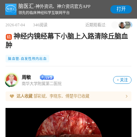
脑医汇
-神外资讯、神介资讯官方APP
打开
领先的临床神经科学互联网平台
2026-07-04
346
阅读
近期观看过:
神经内镜经幕下小脑上入路清除丘脑血
肿
脑血管-自发性颅内出血
周敏
+ 关注
南华大学附属第二医院
达人收藏
郜彩斌、李晓东、傅楚华
已收藏